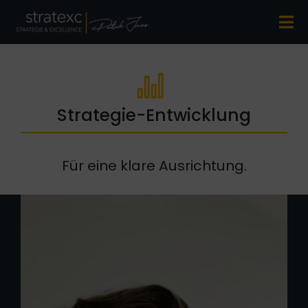
Zum
Inhalt
Tog
springen
Nav
Bücher
Consulting
Strategie-Entwicklung
Profil
Kontakt
Für eine klare Ausrichtung.